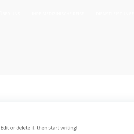
ÜBER UNS
IHRE MEDIZINISCHE REISE
DIENSTLEISTUNG
dit or delete it, then start writing!